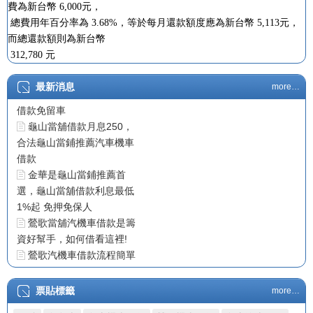
費為新台幣 6,000元，
總費用年百分率為 3.68%，等於每月還款額度應為新台幣 5,113元，
而總還款額則為新台幣
312,780 元
龜山當舖汽機車借款
最新消息
more…
龜山當舖合法經營汽機車
借款免留車
龜山當舖借款月息250，
合法龜山當鋪推薦汽車機車
借款
金華是龜山當鋪推薦首
選，龜山當舖借款利息最低
1%起 免押免保人
鶯歌當舖汽機車借款是籌
資好幫手，如何借看這裡!
鶯歌汽機車借款流程簡單
龜山汽車借款快速審核利
息低
票貼標籤
more…
龜山機車借免費估算放款