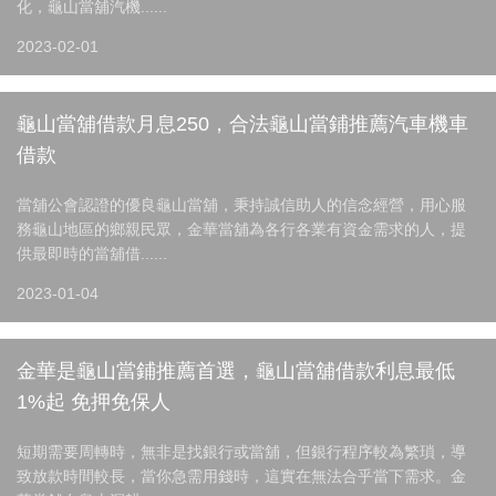
化，龜山當舖汽機......
2023-02-01
龜山當舖借款月息250，合法龜山當鋪推薦汽車機車
借款
當舖公會認證的優良龜山當舖，秉持誠信助人的信念經營，用心服
務龜山地區的鄉親民眾，金華當舖為各行各業有資金需求的人，提
供最即時的當舖借......
2023-01-04
金華是龜山當鋪推薦首選，龜山當舖借款利息最低
1%起 免押免保人
短期需要周轉時，無非是找銀行或當舖，但銀行程序較為繁瑣，導
致放款時間較長，當你急需用錢時，這實在無法合乎當下需求。金